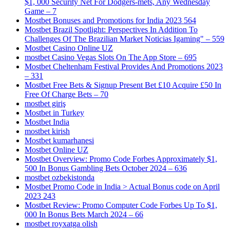
$1, 000 Security Net For Dodgers-mets, Any Wednesday
Game – 7
Mostbet Bonuses and Promotions for India 2023 564
Mostbet Brazil Spotlight: Perspectives In Addition To
Challenges Of The Brazilian Market Noticias Igaming" – 559
Mostbet Casino Online UZ
‎mostbet Casino Vegas Slots On The App Store – 695
Mostbet Cheltenham Festival Provides And Promotions 2023
– 331
Mostbet Free Bets & Signup Present Bet £10 Acquire £50 In
Free Of Charge Bets – 70
mostbet giriş
Mostbet in Turkey
Mostbet India
mostbet kirish
Mostbet kumarhanesi
Mostbet Online UZ
Mostbet Overview: Promo Code Forbes Approximately $1,
500 In Bonus Gambling Bets October 2024 – 636
mostbet ozbekistonda
Mostbet Promo Code in India > Actual Bonus code on April
2023 243
Mostbet Review: Promo Computer Code Forbes Up To $1,
000 In Bonus Bets March 2024 – 66
mostbet royxatga olish