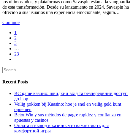
los últimos años, y plataformas como Savaspin están a la vanguardia
de esta transformación. Desde su lanzamiento en 2024, Savaspin ha
ofrecido a sus usuarios una experiencia emocionante, segura…
Continue
1
2
3
…
23
Recent Posts
BC game казино: швидкий вхід та безперервний доступ
до ігор
Veilig gokken bij Kaasino: hoe je snel en veilig geld kunt
opnemen
BetonWin y sus métodos de pago: rapidez y confianza en
apuestas y casinos
Оплата и вывод в казино: что важно знать для
комфортной игры