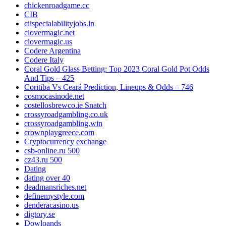
chickenroadgame.cc
CIB
ciispecialabilityjobs.in
clovermagic.net
clovermagic.us
Codere Argentina
Codere Italy
Coral Gold Glass Betting: Top 2023 Coral Gold Pot Odds
And Tips – 425
Coritiba Vs Ceará Prediction, Lineups & Odds – 746
cosmocasinode.net
costellosbrewco.ie Snatch
crossyroadgambling.co.uk
crossyroadgambling.win
crownplaygreece.com
Cryptocurrency exchange
csb-online.ru 500
cz43.ru 500
Dating
dating over 40
deadmansriches.net
definemystyle.com
denderacasino.us
digtory.se
Dowloands