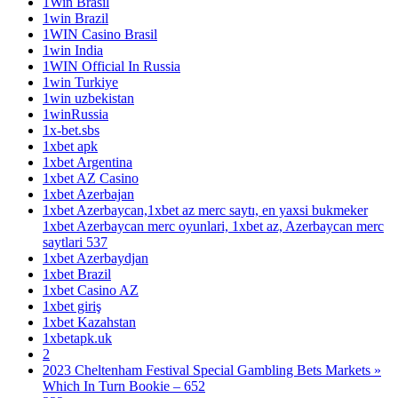
1Win Brasil
1win Brazil
1WIN Casino Brasil
1win India
1WIN Official In Russia
1win Turkiye
1win uzbekistan
1winRussia
1x-bet.sbs
1xbet apk
1xbet Argentina
1xbet AZ Casino
1xbet Azerbajan
1xbet Azerbaycan,1xbet az merc saytı, en yaxsi bukmeker
1xbet Azerbaycan merc oyunlari, 1xbet az, Azerbaycan merc
saytlari 537
1xbet Azerbaydjan
1xbet Brazil
1xbet Casino AZ
1xbet giriş
1xbet Kazahstan
1xbetapk.uk
2
2023 Cheltenham Festival Special Gambling Bets Markets »
Which In Turn Bookie – 652