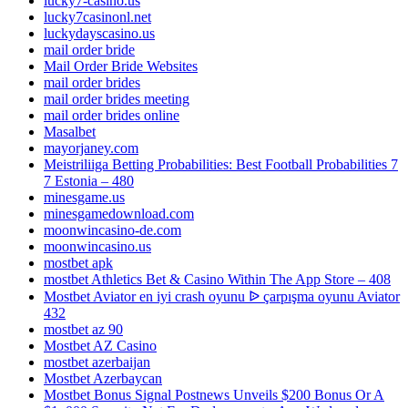
lucky7-casino.us
lucky7casinonl.net
luckydayscasino.us
mail order bride
Mail Order Bride Websites
mail order brides
mail order brides meeting
mail order brides online
Masalbet
mayorjaney.com
Meistriliiga Betting Probabilities: Best Football Probabilities 7
7 Estonia – 480
minesgame.us
minesgamedownload.com
moonwincasino-de.com
moonwincasino.us
mostbet apk
‎mostbet Athletics Bet & Casino Within The App Store – 408
Mostbet Aviator en iyi crash oyunu ᐉ çarpışma oyunu Aviator
432
mostbet az 90
Mostbet AZ Casino
mostbet azerbaijan
Mostbet Azerbaycan
Mostbet Bonus Signal Postnews Unveils $200 Bonus Or A