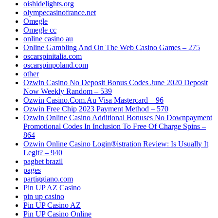
oishidelights.org
olympecasinofrance.net
Omegle
Omegle cc
online casino au
Online Gambling And On The Web Casino Games – 275
oscarspinitalia.com
oscarspinpoland.com
other
Ozwin Casino No Deposit Bonus Codes June 2020 Deposit
Now Weekly Random – 539
Ozwin Casino.Com.Au Visa Mastercard – 96
Ozwin Free Chip 2023 Payment Method – 570
Ozwin Online Casino Additional Bonuses No Downpayment
Promotional Codes In Inclusion To Free Of Charge Spins –
864
Ozwin Online Casino Login®istration Review: Is Usually It
Legit? – 940
pagbet brazil
pages
partiggiano.com
Pin UP AZ Casino
pin up casino
Pin UP Casino AZ
Pin UP Casino Online