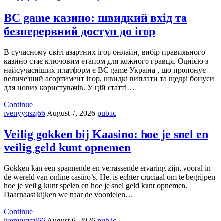
BC game казино: швидкий вхід та
безперервний доступ до ігор
В сучасному світі азартних ігор онлайн, вибір правильного
казино стає ключовим етапом для кожного гравця. Однією з
найсучасніших платформ є BC game Україна , що пропонує
величезний асортимент ігор, швидкі виплати та щедрі бонуси
для нових користувачів. У цій статті…
Continue
ivenyyqszj66
August 7, 2026
public
Veilig gokken bij Kaasino: hoe je snel en
veilig geld kunt opnemen
Gokken kan een spannende en verrassende ervaring zijn, vooral in
de wereld van online casino’s. Het is echter cruciaal om te begrijpen
hoe je veilig kunt spelen en hoe je snel geld kunt opnemen.
Daarnaast kijken we naar de voordelen…
Continue
ivenyyqszj66
August 6, 2026
public