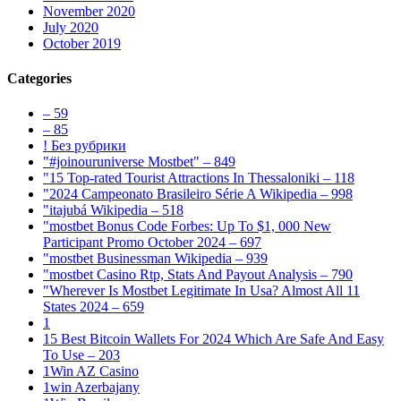
November 2020
July 2020
October 2019
Categories
– 59
– 85
! Без рубрики
"#joinouruniverse Mostbet" – 849
"15 Top-rated Tourist Attractions In Thessaloniki – 118
"2024 Campeonato Brasileiro Série A Wikipedia – 998
"itajubá Wikipedia – 518
"mostbet Bonus Code Forbes: Up To $1, 000 New
Participant Promo October 2024 – 697
"mostbet Businessman Wikipedia – 939
"mostbet Casino Rtp, Stats And Payout Analysis – 790
"Wherever Is Mostbet Legitimate In Usa? Almost All 11
States 2024 – 659
1
15 Best Bitcoin Wallets For 2024 Which Are Safe And Easy
To Use – 203
1Win AZ Casino
1win Azerbajany