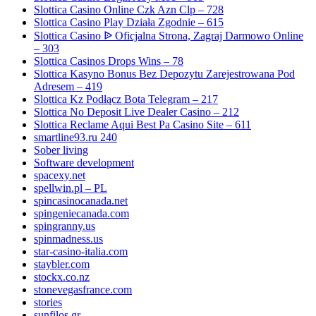
Slottica Casino Online Czk Azn Clp – 728
Slottica Casino Play Działa Zgodnie – 615
Slottica Casino ᐉ Oficjalna Strona, Zagraj Darmowo Online
– 303
Slottica Casinos Drops Wins – 78
Slottica Kasyno Bonus Bez Depozytu Zarejestrowana Pod
Adresem – 419
Slottica Kz Podłącz Bota Telegram – 217
Slottica No Deposit Live Dealer Casino – 212
Slottica Reclame Aqui Best Pa Casino Site – 611
smartline93.ru 240
Sober living
Software development
spacexy.net
spellwin.pl – PL
spincasinocanada.net
spingeniecanada.com
spingranny.us
spinmadness.us
star-casino-italia.com
staybler.com
stockx.co.nz
stonevegasfrance.com
stories
sunfilos.gr