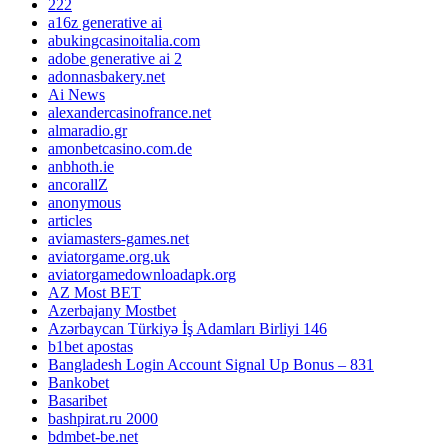
222
a16z generative ai
abukingcasinoitalia.com
adobe generative ai 2
adonnasbakery.net
Ai News
alexandercasinofrance.net
almaradio.gr
amonbetcasino.com.de
anbhoth.ie
ancorallZ
anonymous
articles
aviamasters-games.net
aviatorgame.org.uk
aviatorgamedownloadapk.org
AZ Most BET
Azerbajany Mostbet
Azərbaycan Türkiyə İş Adamları Birliyi 146
b1bet apostas
Bangladesh Login Account Signal Up Bonus – 831
Bankobet
Basaribet
bashpirat.ru 2000
bdmbet-be.net