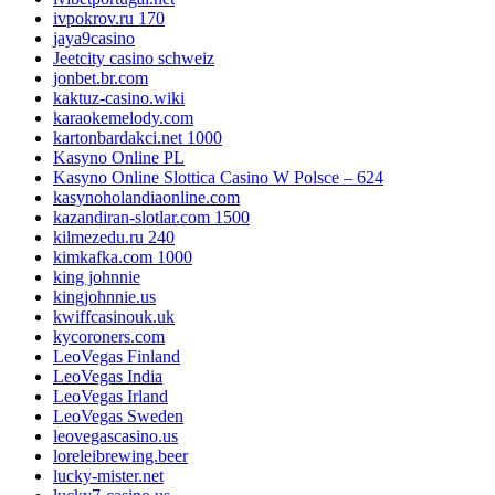
ivpokrov.ru 170
jaya9casino
Jeetcity casino schweiz
jonbet.br.com
kaktuz-casino.wiki
karaokemelody.com
kartonbardakci.net 1000
Kasyno Online PL
Kasyno Online Slottica Casino W Polsce – 624
kasynoholandiaonline.com
kazandiran-slotlar.com 1500
kilmezedu.ru 240
kimkafka.com 1000
king johnnie
kingjohnnie.us
kwiffcasinouk.uk
kycoroners.com
LeoVegas Finland
LeoVegas India
LeoVegas Irland
LeoVegas Sweden
leovegascasino.us
loreleibrewing.beer
lucky-mister.net