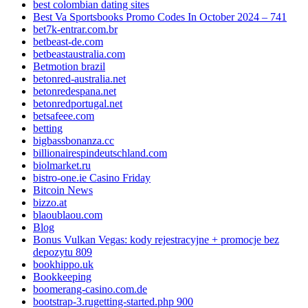
best colombian dating sites
Best Va Sportsbooks Promo Codes In October 2024 – 741
bet7k-entrar.com.br
betbeast-de.com
betbeastaustralia.com
Betmotion brazil
betonred-australia.net
betonredespana.net
betonredportugal.net
betsafeee.com
betting
bigbassbonanza.cc
billionairespindeutschland.com
biolmarket.ru
bistro-one.ie Casino Friday
Bitcoin News
bizzo.at
blaoublaou.com
Blog
Bonus Vulkan Vegas: kody rejestracyjne + promocje bez
depozytu 809
bookhippo.uk
Bookkeeping
boomerang-casino.com.de
bootstrap-3.rugetting-started.php 900