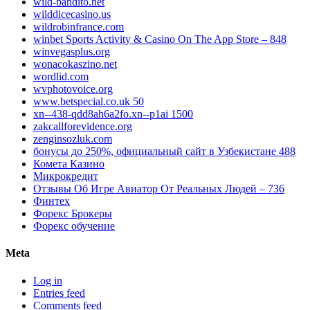
wild-bandito.net
wilddicecasino.us
wildrobinfrance.com
‎winbet Sports Activity & Casino On The App Store – 848
winvegasplus.org
wonacokaszino.net
wordlid.com
wvphotovoice.org
www.betspecial.co.uk 50
xn--438-qdd8ah6a2fo.xn--p1ai 1500
zakcallforevidence.org
zenginsozluk.com
бонусы до 250%, официальный сайт в Узбекистане 488
Комета Казино
Микрокредит
Отзывы Об Игре Авиатор От Реальных Людей – 736
Финтех
Форекс Брокеры
Форекс обучение
Meta
Log in
Entries feed
Comments feed