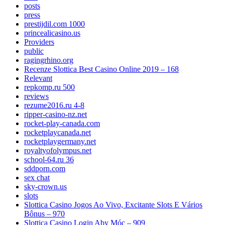
posts
press
prestijdil.com 1000
princealicasino.us
Providers
public
ragingrhino.org
Recenze Slottica Best Casino Online 2019 – 168
Relevant
repkomp.ru 500
reviews
rezume2016.ru 4-8
ripper-casino-nz.net
rocket-play-canada.com
rocketplaycanada.net
rocketplaygermany.net
royaltyofolympus.net
school-64.ru 36
sddporn.com
sex chat
sky-crown.us
slots
Slottica Casino Jogos Ao Vivo, Excitante Slots E Vários
Bônus – 970
Slottica Casino Login Aby Móc – 909