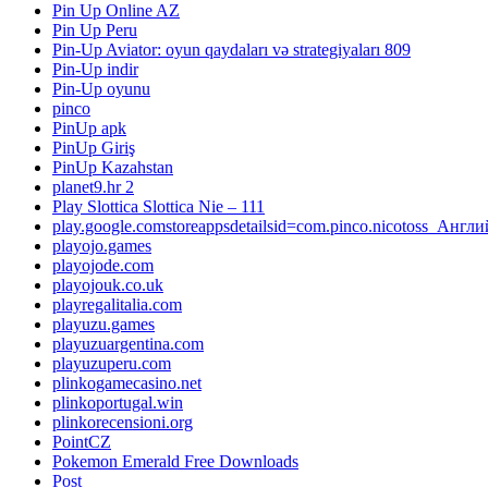
Pin Up Online AZ
Pin Up Peru
Pin-Up Aviator: oyun qaydaları və strategiyaları 809
Pin-Up indir
Pin-Up oyunu
pinco
PinUp apk
PinUp Giriş
PinUp Kazahstan
planet9.hr 2
Play Slottica Slottica Nie – 111
play.google.comstoreappsdetailsid=com.pinco.nicotoss_Англ
playojo.games
playojode.com
playojouk.co.uk
playregalitalia.com
playuzu.games
playuzuargentina.com
playuzuperu.com
plinkogamecasino.net
plinkoportugal.win
plinkorecensioni.org
PointCZ
Pokemon Emerald Free Downloads
Post