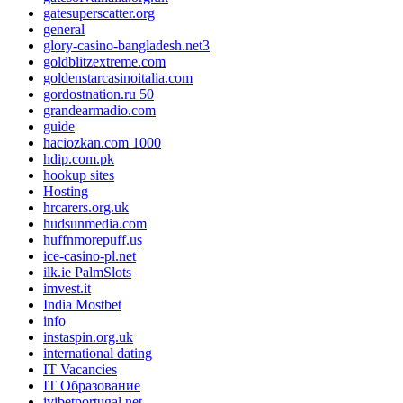
gatesuperscatter.org
general
glory-casino-bangladesh.net3
goldblitzextreme.com
goldenstarcasinoitalia.com
gordostnation.ru 50
grandearmadio.com
guide
haciozkan.com 1000
hdip.com.pk
hookup sites
Hosting
hrcarers.org.uk
hudsunmedia.com
huffnmorepuff.us
ice-casino-pl.net
ilk.ie PalmSlots
imvest.it
India Mostbet
info
instaspin.org.uk
international dating
IT Vacancies
IT Образование
ivibetportugal.net