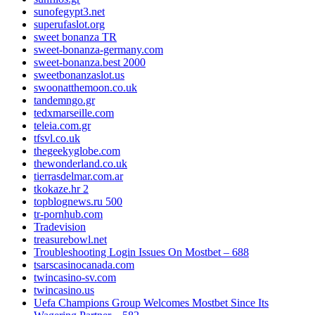
sunofegypt3.net
superufaslot.org
sweet bonanza TR
sweet-bonanza-germany.com
sweet-bonanza.best 2000
sweetbonanzaslot.us
swoonatthemoon.co.uk
tandemngo.gr
tedxmarseille.com
teleia.com.gr
tfsvl.co.uk
thegeekyglobe.com
thewonderland.co.uk
tierrasdelmar.com.ar
tkokaze.hr 2
topblognews.ru 500
tr-pornhub.com
Tradevision
treasurebowl.net
Troubleshooting Login Issues On Mostbet – 688
tsarscasinocanada.com
twincasino-sv.com
twincasino.us
Uefa Champions Group Welcomes Mostbet Since Its