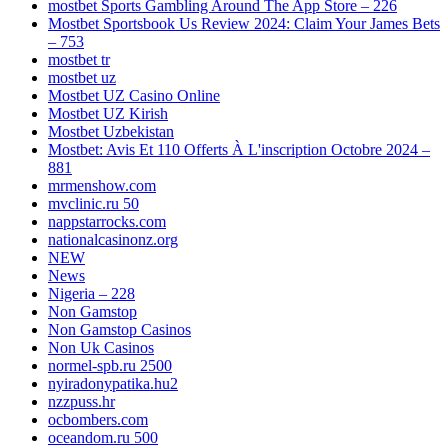
‎mostbet Sports Gambling Around The App Store – 226
Mostbet Sportsbook Us Review 2024: Claim Your James Bets
– 753
mostbet tr
mostbet uz
Mostbet UZ Casino Online
Mostbet UZ Kirish
Mostbet Uzbekistan
Mostbet: Avis Et 110 Offerts À L'inscription Octobre 2024 –
881
mrmenshow.com
mvclinic.ru 50
nappstarrocks.com
nationalcasinonz.org
NEW
News
Nigeria – 228
Non Gamstop
Non Gamstop Casinos
Non Uk Casinos
normel-spb.ru 2500
nyiradonypatika.hu2
nzzpuss.hr
ocbombers.com
oceandom.ru 500