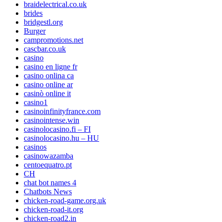
braidelectrical.co.uk
brides
bridgestl.org
Burger
campromotions.net
cascbar.co.uk
casino
casino en ligne fr
casino onlina ca
casino online ar
casinò online it
casino1
casinoinfinityfrance.com
casinointense.win
casinolocasino.fi – FI
casinolocasino.hu – HU
casinos
casinowazamba
centoequatro.pt
CH
chat bot names 4
Chatbots News
chicken-road-game.org.uk
chicken-road-it.org
chicken-road2.in