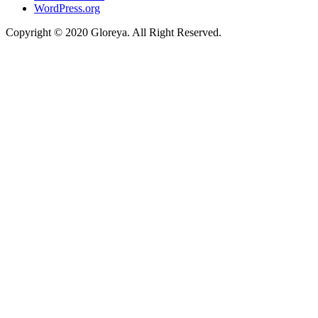
WordPress.org
Copyright © 2020 Gloreya. All Right Reserved.
sino siteleri
marsbahis
taraftarium24
betpark
betpark
telegram下载
jojobet
a