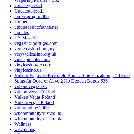
Wagering Partner – 582
Uncategorized
Uncategorized1
under-prog.ru 300
Unibet
uniquecasinofrance.net
updates
UZ Most bet
vegasino-portugal.com
verde casino hungary
verywellcasino.org.uk
vincispinitalia.com
vinylcasino-de.com
vinylcasino.us
Vulkan Vegas 50 Freispiele Bonus ohne Einzahlung ️ 50 Free
Spins für Dead or Alive 2 No Deposit Bonus 636
vulkan vegas DE
vulkan vegas DE login
Vulkan Vegas Poland
VulkanVegas Poland
vulkn.online 2000
wbcommunitytrust.co.uk
wbcommunitytrust.co.uk2
Wellness
wife dating