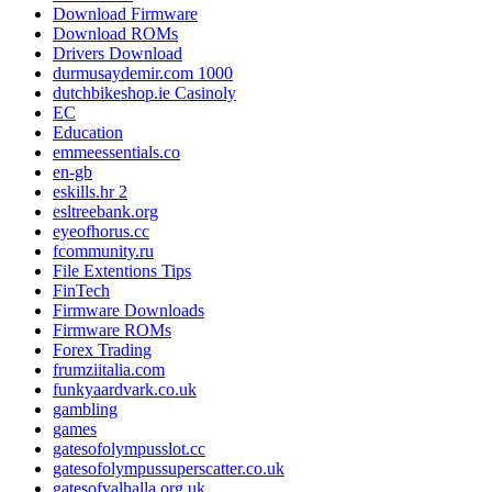
Download Firmware
Download ROMs
Drivers Download
durmusaydemir.com 1000
dutchbikeshop.ie Casinoly
EC
Education
emmeessentials.co
en-gb
eskills.hr 2
esltreebank.org
eyeofhorus.cc
fcommunity.ru
File Extentions Tips
FinTech
Firmware Downloads
Firmware ROMs
Forex Trading
frumziitalia.com
funkyaardvark.co.uk
gambling
games
gatesofolympusslot.cc
gatesofolympussuperscatter.co.uk
gatesofvalhalla.org.uk