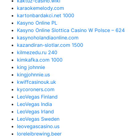
kaktuz-casino.wiki
karaokemelody.com
kartonbardakci.net 1000
Kasyno Online PL
Kasyno Online Slottica Casino W Polsce – 624
kasynoholandiaonline.com
kazandiran-slotlar.com 1500
kilmezedu.ru 240
kimkafka.com 1000
king johnnie
kingjohnnie.us
kwiffcasinouk.uk
kycoroners.com
LeoVegas Finland
LeoVegas India
LeoVegas Irland
LeoVegas Sweden
leovegascasino.us
loreleibrewing.beer