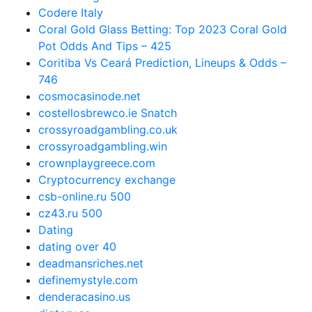
Codere Italy
Coral Gold Glass Betting: Top 2023 Coral Gold
Pot Odds And Tips – 425
Coritiba Vs Ceará Prediction, Lineups & Odds –
746
cosmocasinode.net
costellosbrewco.ie Snatch
crossyroadgambling.co.uk
crossyroadgambling.win
crownplaygreece.com
Cryptocurrency exchange
csb-online.ru 500
cz43.ru 500
Dating
dating over 40
deadmansriches.net
definemystyle.com
denderacasino.us