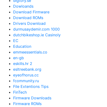
digtory.se
Dowloands
Download Firmware
Download ROMs
Drivers Download
durmusaydemir.com 1000
dutchbikeshop.ie Casinoly
EC
Education
emmeessentials.co
en-gb
eskills.hr 2
esltreebank.org
eyeofhorus.cc
fcommunity.ru
File Extentions Tips
FinTech
Firmware Downloads
Firmware ROMs