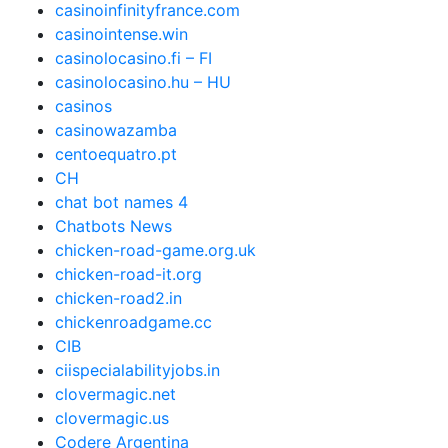
casinoinfinityfrance.com
casinointense.win
casinolocasino.fi – FI
casinolocasino.hu – HU
casinos
casinowazamba
centoequatro.pt
CH
chat bot names 4
Chatbots News
chicken-road-game.org.uk
chicken-road-it.org
chicken-road2.in
chickenroadgame.cc
CIB
ciispecialabilityjobs.in
clovermagic.net
clovermagic.us
Codere Argentina