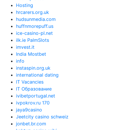
Hosting
hrcarers.org.uk
hudsunmedia.com
huffnmorepuff.us
ice-casino-pl.net
ilk.ie PalmSlots
imvest.it
India Mostbet
info
instaspin.org.uk
international dating
IT Vacancies
IT Образование
ivibetportugal.net
ivpokrov.ru 170
jaya9casino
Jeetcity casino schweiz
jonbet.br.com