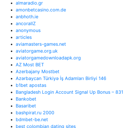
almaradio.gr
amonbetcasino.com.de
anbhoth.ie
ancorallZ
anonymous
articles
aviamasters-games.net
aviatorgame.org.uk
aviatorgamedownloadapk.org
AZ Most BET
Azerbajany Mostbet
Azərbaycan Türkiyə İş Adamları Birliyi 146
b1bet apostas
Bangladesh Login Account Signal Up Bonus – 831
Bankobet
Basaribet
bashpirat.ru 2000
bdmbet-be.net
best colombian dating sites