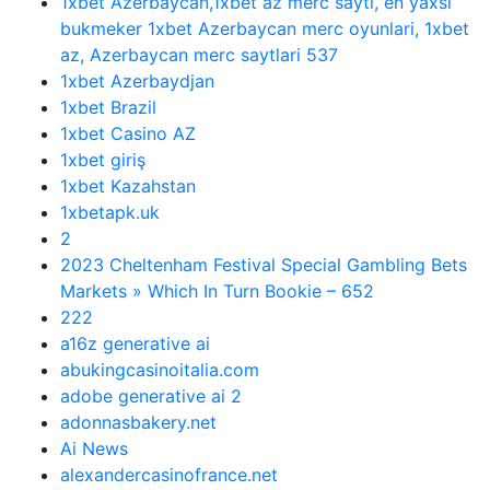
1xbet Azerbaycan,1xbet az merc saytı, en yaxsi
bukmeker 1xbet Azerbaycan merc oyunlari, 1xbet
az, Azerbaycan merc saytlari 537
1xbet Azerbaydjan
1xbet Brazil
1xbet Casino AZ
1xbet giriş
1xbet Kazahstan
1xbetapk.uk
2
2023 Cheltenham Festival Special Gambling Bets
Markets » Which In Turn Bookie – 652
222
a16z generative ai
abukingcasinoitalia.com
adobe generative ai 2
adonnasbakery.net
Ai News
alexandercasinofrance.net