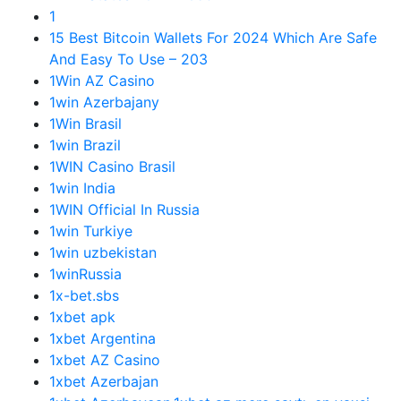
1
15 Best Bitcoin Wallets For 2024 Which Are Safe
And Easy To Use – 203
1Win AZ Casino
1win Azerbajany
1Win Brasil
1win Brazil
1WIN Casino Brasil
1win India
1WIN Official In Russia
1win Turkiye
1win uzbekistan
1winRussia
1x-bet.sbs
1xbet apk
1xbet Argentina
1xbet AZ Casino
1xbet Azerbajan