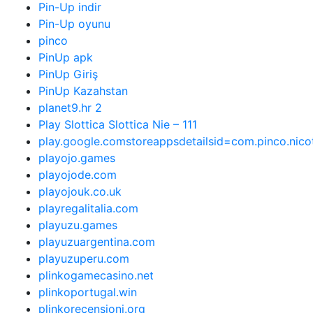
Pin-Up indir
Pin-Up oyunu
pinco
PinUp apk
PinUp Giriş
PinUp Kazahstan
planet9.hr 2
Play Slottica Slottica Nie – 111
play.google.comstoreappsdetailsid=com.pinco.nic
playojo.games
playojode.com
playojouk.co.uk
playregalitalia.com
playuzu.games
playuzuargentina.com
playuzuperu.com
plinkogamecasino.net
plinkoportugal.win
plinkorecensioni.org