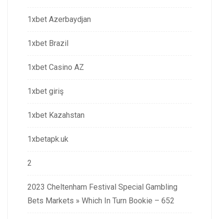
1xbet Azerbaydjan
1xbet Brazil
1xbet Casino AZ
1xbet giriş
1xbet Kazahstan
1xbetapk.uk
2
2023 Cheltenham Festival Special Gambling
Bets Markets » Which In Turn Bookie – 652