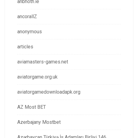
anbhoth.ie
ancorallZ
anonymous
articles
aviamasters-games.net
aviatorgame.org.uk
aviatorgamedownloadapk.org
AZ Most BET
Azerbajany Mostbet
Azərbaycan Türkiyə İş Adamları Birliyi 146