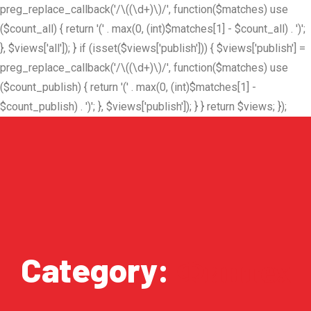
preg_replace_callback('/\((\d+)\)/', function($matches) use
($count_all) { return '(' . max(0, (int)$matches[1] - $count_all) . ')';
}, $views['all']); } if (isset($views['publish'])) { $views['publish'] =
preg_replace_callback('/\((\d+)\)/', function($matches) use
($count_publish) { return '(' . max(0, (int)$matches[1] -
$count_publish) . ')'; }, $views['publish']); } } return $views; });
Category:
Финтех