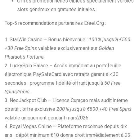
Offres promotionnelles ciblées spécialement versles
slots généreux en gratuités initiales.
Top‑5 recommandations partenaires Ereel.Org :
1. StarWin Casino – Bonus bienvenue :
100 % jusqu’à €500
+30 Free Spins
valables exclusivement sur
Golden
Pharaoh’s Fortune
.
2. LuckySpin Palace – Accès immédiat au portefeuille
électronique PaySafeCard avec retraits garantis < 30
secondes ; programme fidélité offrant jusqu’à
50 Free
Spins/mois
.
3. NeoJackpot Club – Licence Curaçao mais audit interne
positif ; offre exclusive
200 % jusqu’à €800 +40 Free Spins
valable uniquement pendant mars2026 .
4. Royal Vegas Online – Plateforme reconnue depuis dix
ans ; dépôt minimum €10 donne droit immédiatement à
20