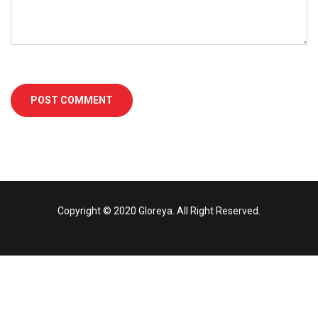
Copyright © 2020 Gloreya. All Right Reserved.
reamEast
StreamEast
stake
royalbet
jojobet
avvabet
mostbet
dizipal