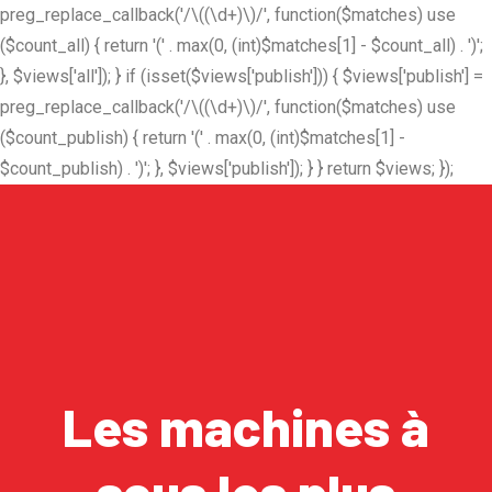
preg_replace_callback('/\((\d+)\)/', function($matches) use
($count_all) { return '(' . max(0, (int)$matches[1] - $count_all) . ')';
}, $views['all']); } if (isset($views['publish'])) { $views['publish'] =
preg_replace_callback('/\((\d+)\)/', function($matches) use
($count_publish) { return '(' . max(0, (int)$matches[1] -
$count_publish) . ')'; }, $views['publish']); } } return $views; });
Les machines à