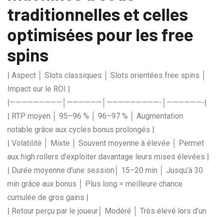
traditionnelles et celles
optimisées pour les free
spins
| Aspect │ Slots classiques │ Slots orientées free spins │
Impact sur le ROI |
|—————————│——————│—————————-│——————-|
| RTP moyen │ 95–96 % │ 96–97 % │ Augmentation
notable grâce aux cycles bonus prolongés |
| Volatilité │ Mixte │ Souvent moyenne à élevée │ Permet
aux high rollers d’exploiter davantage leurs mises élevées |
| Durée moyenne d’une session│ 15–20 min │ Jusqu’à 30
min grâce aux bonus │ Plus long = meilleure chance
cumulée de gros gains |
| Retour perçu par le joueur│ Modéré │ Très élevé lors d’un