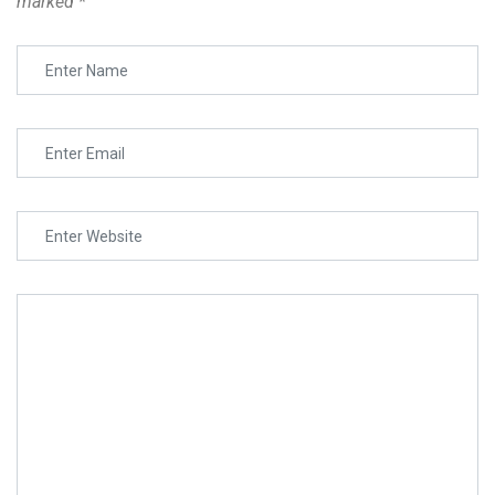
marked
*